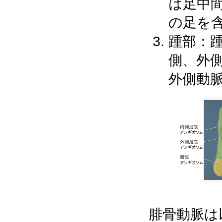
は足中
の足を
踵部：
側、外
外側動
腓骨動脈は