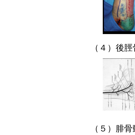
（４）後脛
（５）腓