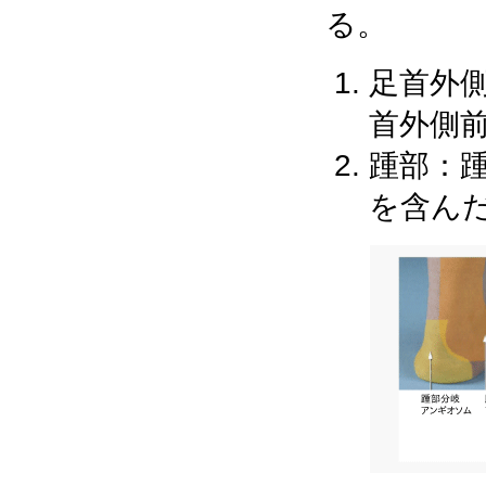
る。
足首外
首外側
踵部：
を含ん