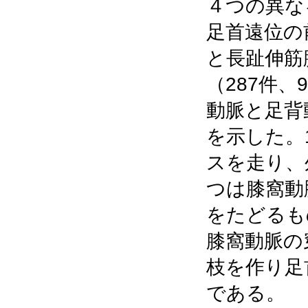
４つの異な
足首遠位の
と長趾伸筋
（287件、
動脈と足背
を示した。
スを走り、
つは膝窩動
をたどるも
膝窩動脈の
枝を作り足
である。