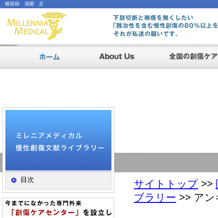
糖尿病 潰瘍 足
AboutUs
ホーム
|メインビジュアル
目次
サイトトップ
>>
ブラリー
>> アン