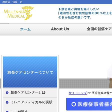
糖尿病 潰瘍 足
AboutUs
ホーム
|メインビジュアル
創傷ケアセンターとは
サイトトップ
>> 医療従事者様
ミレニアメディカルの実績
ここが違う